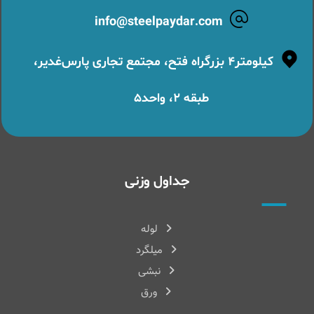
info@steelpaydar.com
کیلومتر۴ بزرگراه فتح، مجتمع تجاری پارس‌غدیر،
طبقه ۲، واحد۵
جداول وزنی
لوله
میلگرد
نبشی
ورق