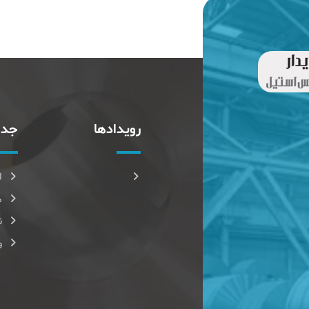
رویدادها
جدا
ل
م
ن
و