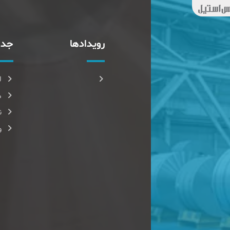
رویدادها
جدا
ل
م
ن
و