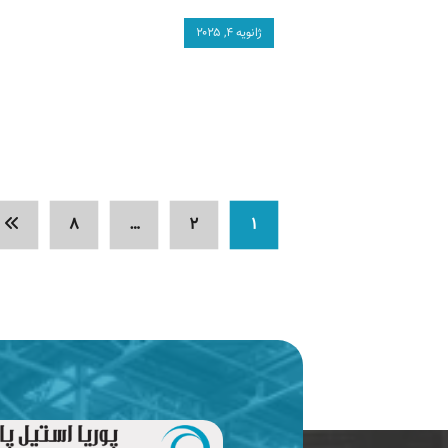
ژانویه ۴, ۲۰۲۵
۸
…
۲
۱