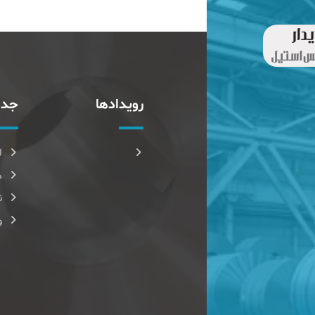
رویدادها
جدا
ل
م
ن
و