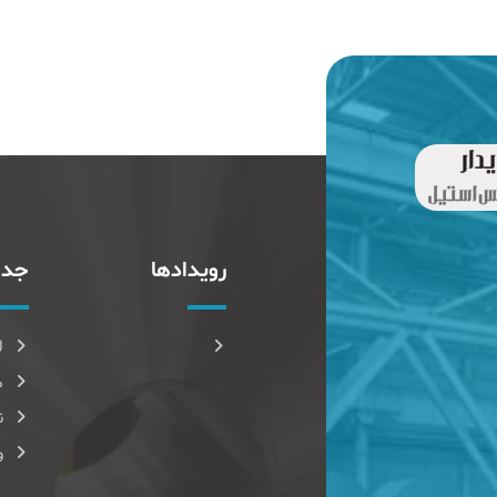
رویدادها
جدا
ل
م
ن
و