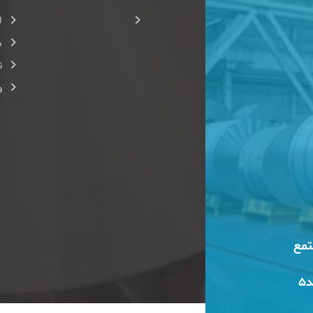
ل
م
ن
و
مجتمع