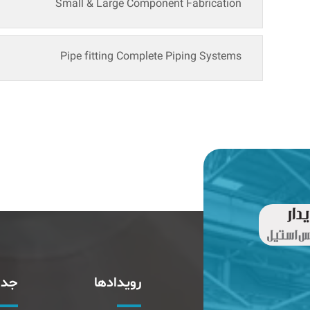
Small & Large Component Fabrication
Pipe fitting Complete Piping Systems
رویدادها
جدا