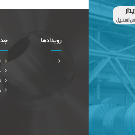
رویدادها
جدا
ل
م
ن
و