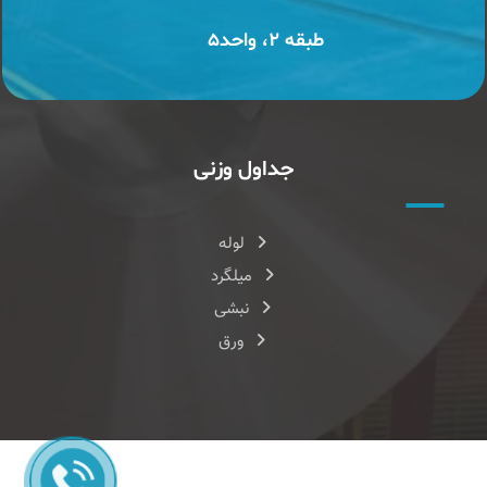
طبقه ۲، واحد۵
جداول وزنی
لوله
میلگرد
نبشی
ورق
طراحی سایت
و
سئو سایت
|
هاست
شده در
هزارنویس