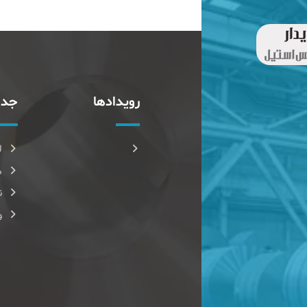
رویدادها
جدا
ل
م
ن
و