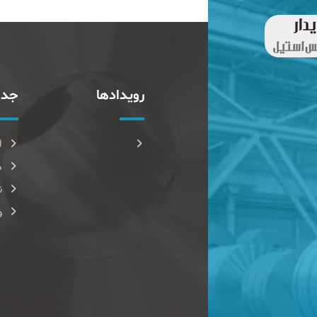
رویدادها
جدا
ل
م
ن
و