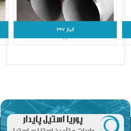
آلیاژ ۳۴۷
۰.۰