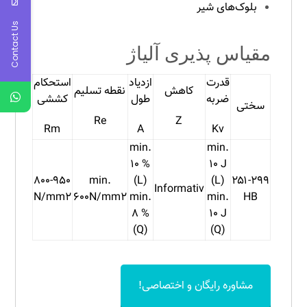
بلوک‌های شیر
Contact Us
مقیاس پذیری آلیاژ
قدرت
ازدیاد
استحکام
کاهش
نقطه تسلیم
ضربه
طول
کششی
سختی
Re
Z
Rm
A
Kv
min.
min.
۱۰ %
۱۰ J
۸۰۰-۹۵۰
min.
(L)
(L)
۲۵۱-۲۹۹
Informativ
N/mm۲
۶۰۰N/mm۲
min.
min.
HB
۸ %
۱۰ J
(Q)
(Q)
مشاوره رایگان و اختصاصی!