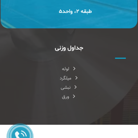
طبقه ۲، واحد۵
جداول وزنی
لوله
میلگرد
نبشی
ورق
طراحی سایت
و
سئو سایت
|
هاست
شده در
هزارنویس