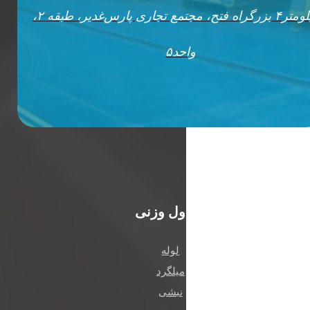
کیلومتر۴ بزرگراه فتح، مجتمع تجاری پارس‌غدیر، طبقه ۲،
واحد۵
رویدادها
جداول وزنی
لوله
میلگرد
نبشی