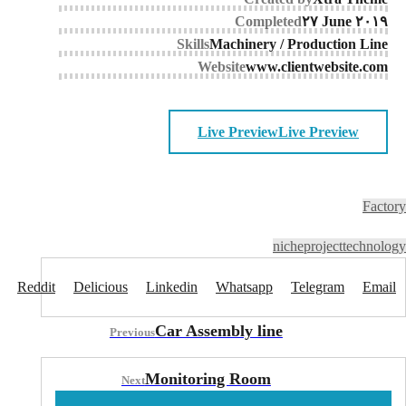
Completed
۲۷ June ۲۰۱۹
Skills
Machinery / Production Line
Website
www.clientwebsite.com
Live Preview
Live Preview
Factory
niche
project
technology
Reddit
Delicious
Linkedin
Whatsapp
Telegram
Email
Car Assembly line
Previous
Monitoring Room
Next