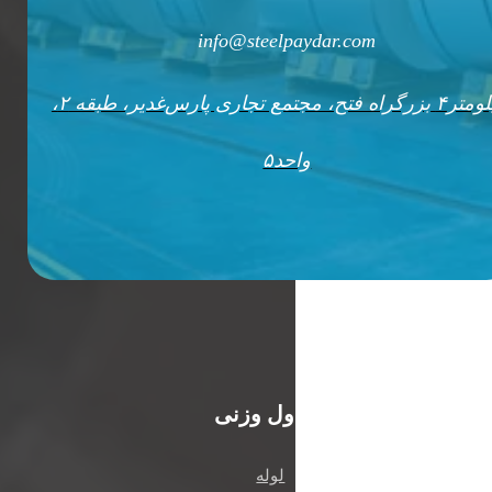
info@steelpaydar.com
کیلومتر۴ بزرگراه فتح، مجتمع تجاری پارس‌غدیر، طبقه ۲،
واحد۵
رویدادها
جداول وزنی
لوله