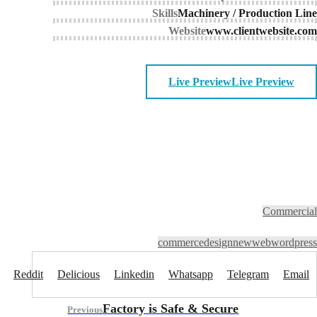
Skills
Machinery / Production Line
Website
www.clientwebsite.com
Live Preview
Live Preview
Commercial
commerce
design
new
web
wordpress
Reddit
Delicious
Linkedin
Whatsapp
Telegram
Email
Factory is Safe & Secure
Previous