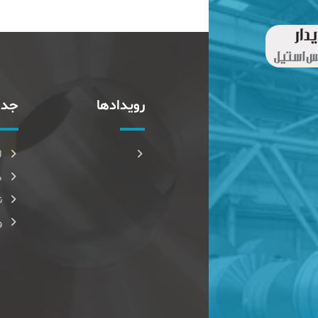
رویدادها
جدا
ل
م
ن
و