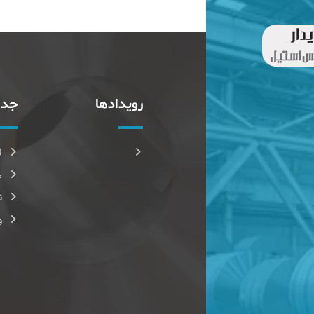
رویدادها
جدا
ل
م
ن
و